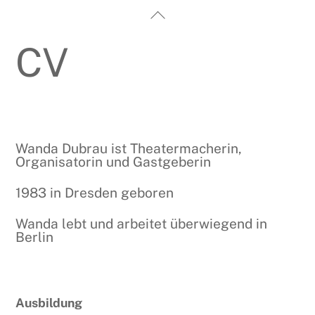
Skip
Back
to
To
content
CV
Top
Wanda Dubrau ist Theatermacherin,
Organisatorin und Gastgeberin
1983 in Dresden geboren
Wanda lebt und arbeitet überwiegend in
Berlin
Ausbildung